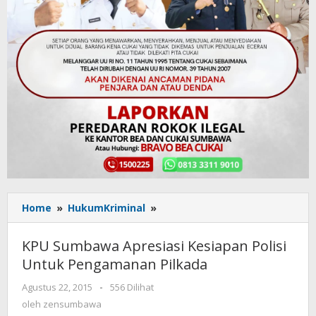
Home
»
HukumKriminal
»
KPU
Sumbawa
Apresiasi
KPU Sumbawa Apresiasi Kesiapan Polisi
Kesiapan
Untuk Pengamanan Pilkada
Polisi
Untuk
Agustus 22, 2015
oleh
-
556 Dilihat
Pengamanan
zensumbawa
oleh
zensumbawa
Pilkada