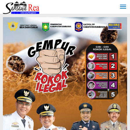
Lewati
ke
konten