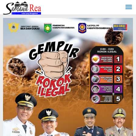
Lewati
ke
konten