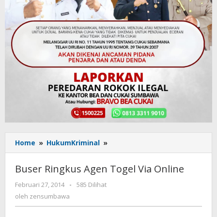
Home
»
HukumKriminal
»
Buser
Ringkus
Agen
Buser Ringkus Agen Togel Via Online
Togel
Via
Februari 27, 2014
oleh
-
585 Dilihat
Online
zensumbawa
oleh
zensumbawa