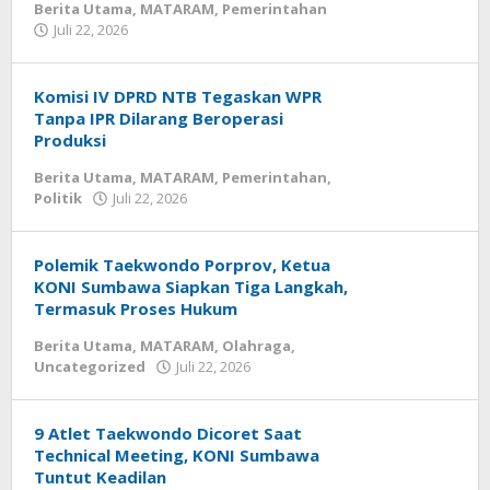
Berita Utama
,
MATARAM
,
Pemerintahan
Juli 22, 2026
oleh
zensumbawa
Komisi IV DPRD NTB Tegaskan WPR
Tanpa IPR Dilarang Beroperasi
Produksi
Berita Utama
,
MATARAM
,
Pemerintahan
,
Politik
Juli 22, 2026
oleh
zensumbawa
Polemik Taekwondo Porprov, Ketua
KONI Sumbawa Siapkan Tiga Langkah,
Termasuk Proses Hukum
Berita Utama
,
MATARAM
,
Olahraga
,
Uncategorized
Juli 22, 2026
oleh
zensumbawa
9 Atlet Taekwondo Dicoret Saat
Technical Meeting, KONI Sumbawa
Tuntut Keadilan