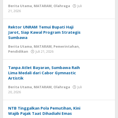
Berita Utama
,
MATARAM
,
Olahraga
Juli
21, 2026
oleh
zensumbawa
Rektor UNRAM Temui Bupati Haji
Jarot, Siap Kawal Program Strategis
Sumbawa
Berita Utama
,
MATARAM
,
Pemerintahan
,
Pendidikan
Juli 21, 2026
oleh
zensumbawa
Tanpa Atlet Bayaran, Sumbawa Raih
Lima Medali dari Cabor Gymnastic
Artistik
Berita Utama
,
MATARAM
,
Olahraga
Juli
20, 2026
oleh
zensumbawa
NTB Tinggalkan Pola Pemutihan, Kini
Wajib Pajak Taat Dihadiahi Emas