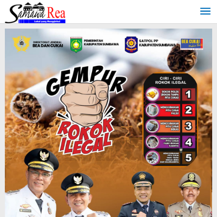
Lewati
ke
konten