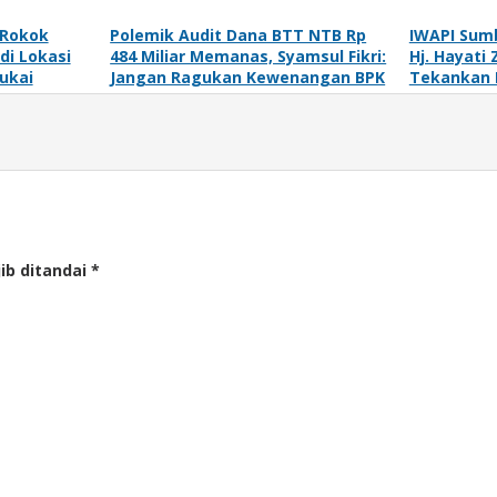
 Rokok
Polemik Audit Dana BTT NTB Rp
IWAPI Sum
di Lokasi
484 Miliar Memanas, Syamsul Fikri:
Hj. Hayati 
ukai
Jangan Ragukan Kewenangan BPK
Tekankan 
ib ditandai
*