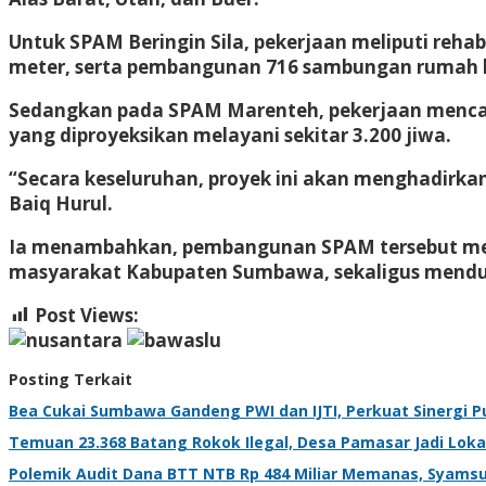
Untuk SPAM Beringin Sila, pekerjaan meliputi rehabi
meter, serta pembangunan 716 sambungan rumah ba
Sedangkan pada SPAM Marenteh, pekerjaan mencak
yang diproyeksikan melayani sekitar 3.200 jiwa.
“Secara keseluruhan, proyek ini akan menghadirka
Baiq Hurul.
Ia menambahkan, pembangunan SPAM tersebut meru
masyarakat Kabupaten Sumbawa, sekaligus menduk
Post Views:
543
Posting Terkait
Bea Cukai Sumbawa Gandeng PWI dan IJTI, Perkuat Sinergi P
Temuan 23.368 Batang Rokok Ilegal, Desa Pamasar Jadi Lokas
Polemik Audit Dana BTT NTB Rp 484 Miliar Memanas, Syamsu