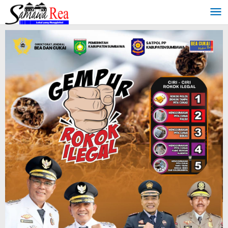
Lewati
ke
konten