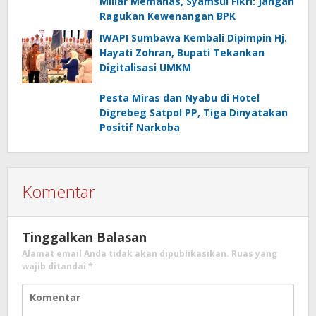
Miliar Memanas, Syamsul Fikri: Jangan
Ragukan Kewenangan BPK
IWAPI Sumbawa Kembali Dipimpin Hj.
Hayati Zohran, Bupati Tekankan
Digitalisasi UMKM
Pesta Miras dan Nyabu di Hotel
Digrebeg Satpol PP, Tiga Dinyatakan
Positif Narkoba
Komentar
Tinggalkan Balasan
Alamat email Anda tidak akan dipublikasikan.
Ruas yang
wajib ditandai
*