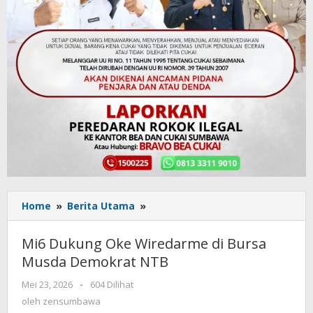
Home
»
Berita Utama
»
Mi6
Dukung
Oke
Mi6 Dukung Oke Wiredarme di Bursa
Wiredarme
Musda Demokrat NTB
di
Bursa
Mei 23, 2026
oleh
-
604 Dilihat
Musda
zensumbawa
oleh
zensumbawa
Demokrat