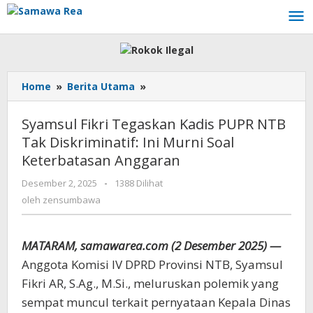
Lewati
ke
konten
Home
»
Berita Utama
»
Syamsul
Fikri
Tegaskan
Syamsul Fikri Tegaskan Kadis PUPR NTB
Kadis
Tak Diskriminatif: Ini Murni Soal
PUPR
Keterbatasan Anggaran
NTB
Tak
Desember 2, 2025
oleh
-
1388 Dilihat
Diskriminatif:
zensumbawa
oleh
zensumbawa
Ini
Murni
Soal
MATARAM, samawarea.com (2 Desember 2025) —
Keterbatasan
Anggaran
Anggota Komisi IV DPRD Provinsi NTB, Syamsul
Fikri AR, S.Ag., M.Si., meluruskan polemik yang
sempat muncul terkait pernyataan Kepala Dinas