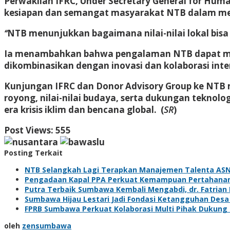
Perwakilan IFRC, Under Secretary General for Hum
kesiapan dan semangat masyarakat NTB dalam m
“
NTB menunjukkan bagaimana nilai-nilai lokal bis
Ia menambahkan bahwa pengalaman NTB dapat men
dikombinasikan dengan inovasi dan kolaborasi inte
Kunjungan IFRC dan Donor Advisory Group ke NTB me
royong, nilai-nilai budaya, serta dukungan teknol
era krisis iklim dan bencana global. (
SR
)
Post Views:
555
Posting Terkait
NTB Selangkah Lagi Terapkan Manajemen Talenta ASN,
Pengadaan Kapal PPA Perkuat Kemampuan Pertahanan
Putra Terbaik Sumbawa Kembali Mengabdi, dr. Fatrian
Sumbawa Hijau Lestari Jadi Fondasi Ketangguhan Des
FPRB Sumbawa Perkuat Kolaborasi Multi Pihak Dukung
oleh
zensumbawa