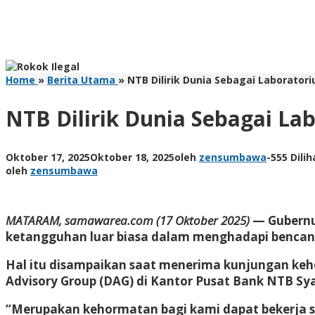
Home
»
Berita Utama
»
NTB Dilirik Dunia Sebagai Laborato
NTB Dilirik Dunia Sebagai L
Oktober 17, 2025
Oktober 18, 2025
oleh
zensumbawa
-
555 Dilih
oleh
zensumbawa
MATARAM, samawarea.com (17 Oktober 2025)
— Gubernu
ketangguhan luar biasa dalam menghadapi bencana,
Hal itu disampaikan saat menerima kunjungan kehor
Advisory Group (DAG) di Kantor Pusat Bank NTB Sy
“Merupakan kehormatan bagi kami dapat bekerja 