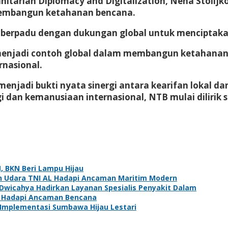
anitarian Diplomacy and Digitalization, Nena Stoi
embangun ketahanan bencana.
a berpadu dengan dukungan global untuk menciptaka
jadi contoh global dalam membangun ketahanan m
rnasional.
njadi bukti nyata sinergi antara kearifan lokal da
ogi dan kemanusiaan internasional, NTB mulai diliri
 BKN Beri Lampu Hijau
 Udara TNI AL Hadapi Ancaman Maritim Modern
 Dwicahya Hadirkan Layanan Spesialis Penyakit Dalam
a Hadapi Ancaman Bencana
 Implementasi Sumbawa Hijau Lestari