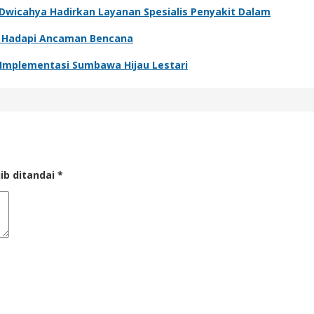
 Dwicahya Hadirkan Layanan Spesialis Penyakit Dalam
a Hadapi Ancaman Bencana
 Implementasi Sumbawa Hijau Lestari
ib ditandai
*