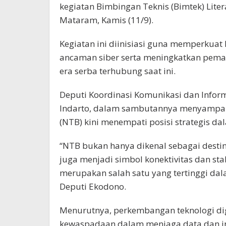
kegiatan Bimbingan Teknis (Bimtek) Liter
Mataram, Kamis (11/9).
Kegiatan ini diinisiasi guna memperkua
ancaman siber serta meningkatkan pemaha
era serba terhubung saat ini.
Deputi Koordinasi Komunikasi dan Info
Indarto, dalam sambutannya menyampai
(NTB) kini menempati posisi strategis da
“NTB bukan hanya dikenal sebagai destina
juga menjadi simbol konektivitas dan sta
merupakan salah satu yang tertinggi dalam
Deputi Ekodono.
Menurutnya, perkembangan teknologi dig
kewaspadaan dalam menjaga data dan in