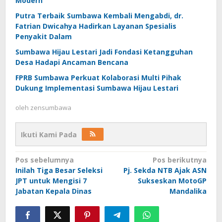
Modern
Putra Terbaik Sumbawa Kembali Mengabdi, dr.
Fatrian Dwicahya Hadirkan Layanan Spesialis
Penyakit Dalam
Sumbawa Hijau Lestari Jadi Fondasi Ketangguhan
Desa Hadapi Ancaman Bencana
FPRB Sumbawa Perkuat Kolaborasi Multi Pihak
Dukung Implementasi Sumbawa Hijau Lestari
oleh
zensumbawa
Ikuti Kami Pada
Navigasi
Pos sebelumnya
Pos berikutnya
Inilah Tiga Besar Seleksi
Pj. Sekda NTB Ajak ASN
pos
JPT untuk Mengisi 7
Sukseskan MotoGP
Jabatan Kepala Dinas
Mandalika