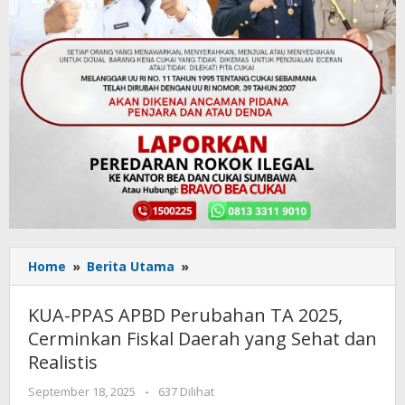
Home
»
Berita Utama
»
KUA-
PPAS
APBD
KUA-PPAS APBD Perubahan TA 2025,
Perubahan
Cerminkan Fiskal Daerah yang Sehat dan
TA
Realistis
2025,
Cerminkan
September 18, 2025
oleh
-
637 Dilihat
Fiskal