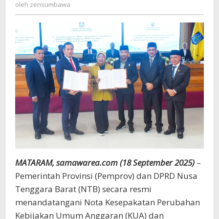
zensumbawa
oleh
zensumbawa
Daerah
yang
Sehat
dan
Realistis
MATARAM, samawarea.com (18 September 2025)
–
Pemerintah Provinsi (Pemprov) dan DPRD Nusa
Tenggara Barat (NTB) secara resmi
menandatangani Nota Kesepakatan Perubahan
Kebijakan Umum Anggaran (KUA) dan