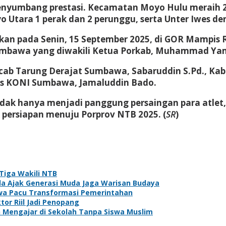
nyumbang prestasi. Kecamatan Moyo Hulu meraih 2 
 Utara 1 perak dan 2 perunggu, serta Unter Iwes de
an pada Senin, 15 September 2025, di GOR Mampis 
umbawa yang diwakili Ketua Porkab, Muhammad Ya
gcab Tarung Derajat Sumbawa, Sabaruddin S.Pd., K
res KONI Sumbawa, Jamaluddin Bado.
ak hanya menjadi panggung persaingan para atlet, 
 persiapan menuju Porprov NTB 2025. (
SR
)
Tiga Wakili NTB
sda Ajak Generasi Muda Jaga Warisan Budaya
wa Pacu Transformasi Pemerintahan
or Riil Jadi Penopang
Mengajar di Sekolah Tanpa Siswa Muslim