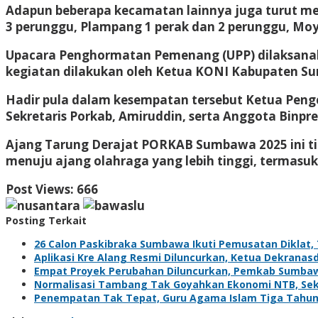
Adapun beberapa kecamatan lainnya juga turut me
3 perunggu, Plampang 1 perak dan 2 perunggu, Moyo
Upacara Penghormatan Pemenang (UPP) dilaksanak
kegiatan dilakukan oleh Ketua KONI Kabupaten S
Hadir pula dalam kesempatan tersebut Ketua Pen
Sekretaris Porkab, Amiruddin, serta Anggota Binp
Ajang Tarung Derajat PORKAB Sumbawa 2025 ini tid
menuju ajang olahraga yang lebih tinggi, termasuk
Post Views:
666
Posting Terkait
26 Calon Paskibraka Sumbawa Ikuti Pemusatan Diklat, 
Aplikasi Kre Alang Resmi Diluncurkan, Ketua Dekrana
Empat Proyek Perubahan Diluncurkan, Pemkab Sumba
Normalisasi Tambang Tak Goyahkan Ekonomi NTB, Sekt
Penempatan Tak Tepat, Guru Agama Islam Tiga Tahun 