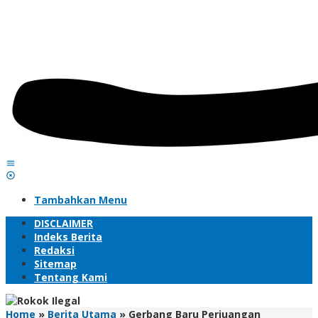
Tambahkan Menu
DISCLAIMER
Indeks Berita
Redaksi
Sitemap
Tentang Kami
Home
»
Berita Utama
»
Gerbang Baru Perjuangan