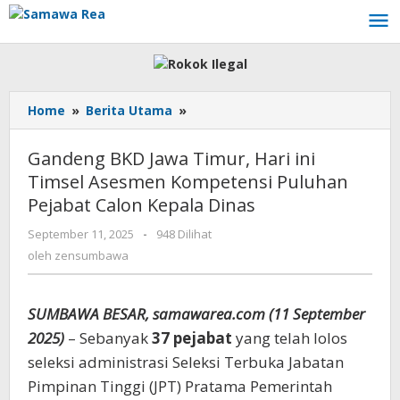
Lewati
ke
konten
Home
»
Berita Utama
»
Gandeng
BKD
Jawa
Gandeng BKD Jawa Timur, Hari ini
Timur,
Timsel Asesmen Kompetensi Puluhan
Hari
Pejabat Calon Kepala Dinas
ini
Timsel
September 11, 2025
oleh
-
948 Dilihat
Asesmen
zensumbawa
oleh
zensumbawa
Kompetensi
Puluhan
Pejabat
SUMBAWA BESAR, samawarea.com (11 September
Calon
Kepala
2025)
– Sebanyak
37 pejabat
yang telah lolos
Dinas
seleksi administrasi Seleksi Terbuka Jabatan
Pimpinan Tinggi (JPT) Pratama Pemerintah