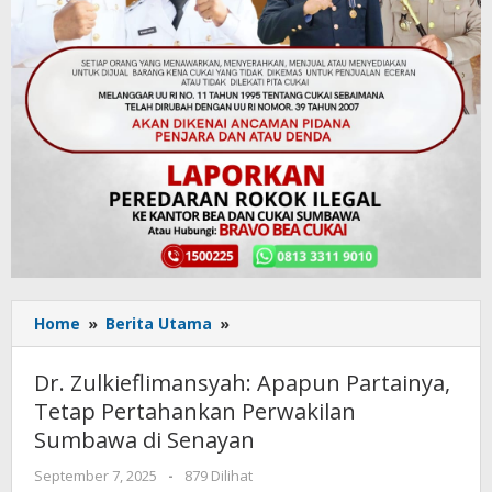
Home
»
Berita Utama
»
Dr.
Zulkieflimansyah:
Apapun
Dr. Zulkieflimansyah: Apapun Partainya,
Partainya,
Tetap Pertahankan Perwakilan
Tetap
Sumbawa di Senayan
Pertahankan
Perwakilan
September 7, 2025
oleh
-
879 Dilihat
Sumbawa