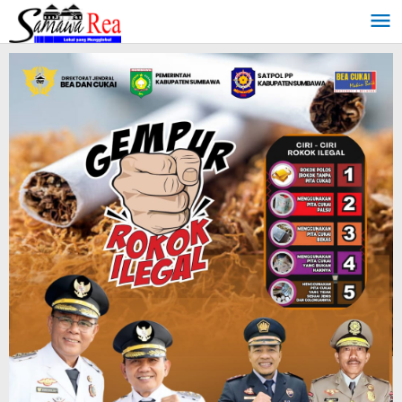
Lewati
ke
konten