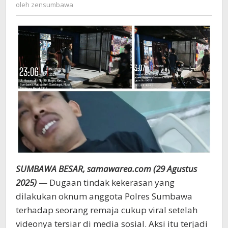
zensumbawa
oleh
zensumbawa
Penjelasan
Polres
Sumbawa
dan
Bantahan
Keluarga
Korban
SUMBAWA BESAR, samawarea.com (29 Agustus
2025)
— Dugaan tindak kekerasan yang
dilakukan oknum anggota Polres Sumbawa
terhadap seorang remaja cukup viral setelah
videonya tersiar di media sosial. Aksi itu terjadi