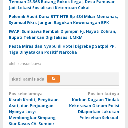
Temuan 23.368 Batang Rokok Ilegal, Desa Pamasar
Jadi Lokasi Sosialisasi Ketentuan Cukai
Polemik Audit Dana BTT NTB Rp 484 Miliar Memanas,
Syamsul Fikri: Jangan Ragukan Kewenangan BPK
IWAPI Sumbawa Kembali Dipimpin Hj. Hayati Zohran,
Bupati Tekankan Digitalisasi UMKM
Pesta Miras dan Nyabu di Hotel Digrebeg Satpol PP,
Tiga Dinyatakan Positif Narkoba
oleh
zensumbawa
Ikuti Kami Pada
Navigasi
Pos sebelumnya
Pos berikutnya
Kisruh Kredit, Penyitaan
Korban Dugaan Tindak
pos
Aset, dan Perjuangan
Kekerasan Oknum Polisi
Nyonya Lusy:
Dilaporkan Lakukan
Membongkar Simpang
Pelecehan Seksual
Siur Kasus CV. Sumber