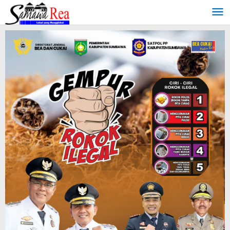
Lewati
ke
konten