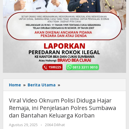
Home
»
Berita Utama
»
Viral
Video
Oknum
Viral Video Oknum Polisi Diduga Hajar
Polisi
Remaja, ini Penjelasan Polres Sumbawa
Diduga
dan Bantahan Keluarga Korban
Hajar
Remaja,
Agustus 29, 2025
oleh
-
2064 Dilihat
ini