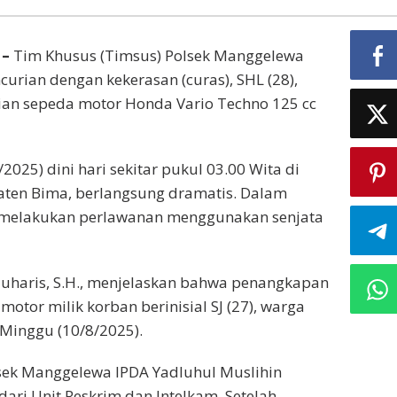
–
Tim Khusus (Timsus) Polsek Manggelewa
urian dengan kekerasan (curas), SHL (28),
ian sepeda motor Honda Vario Techno 125 cc
025) dini hari sekitar pukul 03.00 Wita di
aten Bima, berlangsung dramatis. Dalam
 melakukan perlawanan menggunakan senjata
uharis, S.H., menjelaskan bahwa penangkapan
otor milik korban berinisial SJ (27), warga
Minggu (10/8/2025).
lsek Manggelewa IPDA Yadluhul Muslihin
i Unit Reskrim dan Intelkam. Setelah