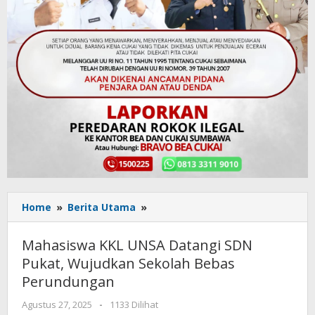
Home
»
Berita Utama
»
Mahasiswa
KKL
UNSA
Mahasiswa KKL UNSA Datangi SDN
Datangi
Pukat, Wujudkan Sekolah Bebas
SDN
Perundungan
Pukat,
Wujudkan
Agustus 27, 2025
oleh
-
1133 Dilihat
Sekolah