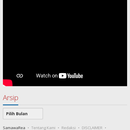
Arsip
Arsip
SamawaRea
Tentang Kami
Redaksi
DISCLAIMER