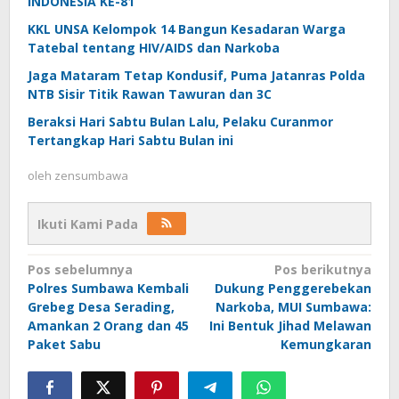
INDONESIA KE-81
KKL UNSA Kelompok 14 Bangun Kesadaran Warga
Tatebal tentang HIV/AIDS dan Narkoba
Jaga Mataram Tetap Kondusif, Puma Jatanras Polda
NTB Sisir Titik Rawan Tawuran dan 3C
Beraksi Hari Sabtu Bulan Lalu, Pelaku Curanmor
Tertangkap Hari Sabtu Bulan ini
oleh
zensumbawa
Ikuti Kami Pada
Navigasi
Pos sebelumnya
Pos berikutnya
Polres Sumbawa Kembali
Dukung Penggerebekan
pos
Grebeg Desa Serading,
Narkoba, MUI Sumbawa:
Amankan 2 Orang dan 45
Ini Bentuk Jihad Melawan
Paket Sabu
Kemungkaran