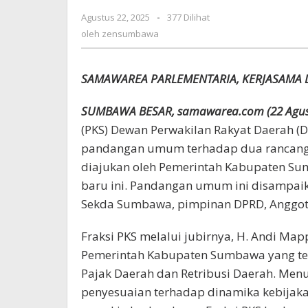
Agustus 22, 2025
oleh
-
377 Dilihat
zensumbawa
oleh
zensumbawa
SAMAWAREA PARLEMENTARIA, KERJASAMA
SUMBAWA BESAR, samawarea.com (22 Agus
(PKS) Dewan Perwakilan Rakyat Daerah
pandangan umum terhadap dua rancanga
diajukan oleh Pemerintah Kabupaten Su
baru ini. Pandangan umum ini disampaik
Sekda Sumbawa, pimpinan DPRD, Anggot
Fraksi PKS melalui jubirnya, H. Andi Ma
Pemerintah Kabupaten Sumbawa yang te
Pajak Daerah dan Retribusi Daerah. Men
penyesuaian terhadap dinamika kebijaka