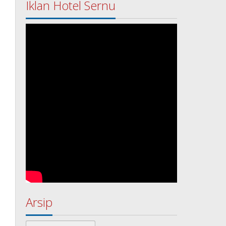
Iklan Hotel Sernu
Arsip
Arsip