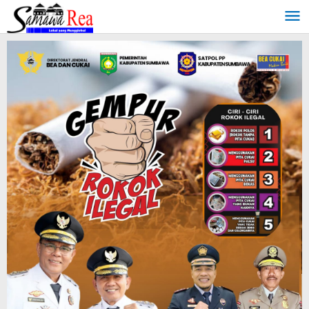
Lewati
ke
konten