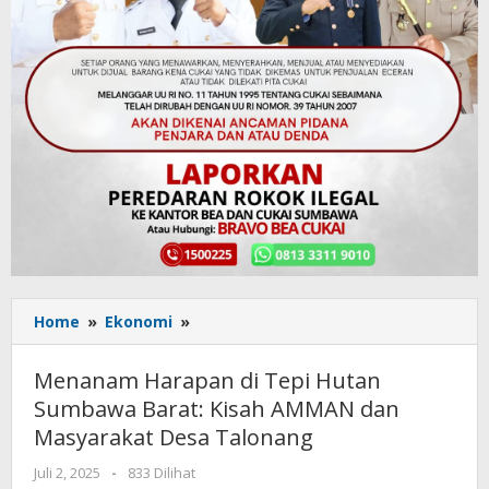
Home
»
Ekonomi
»
Menanam
Harapan
di
Menanam Harapan di Tepi Hutan
Tepi
Sumbawa Barat: Kisah AMMAN dan
Hutan
Masyarakat Desa Talonang
Sumbawa
Barat:
Juli 2, 2025
oleh
-
833 Dilihat
Kisah