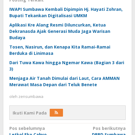
IWAPI Sumbawa Kembali Dipimpin Hj. Hayati Zohran,
Bupati Tekankan Digitalisasi UMKM
Aplikasi Kre Alang Resmi Diluncurkan, Ketua
Dekranasda Ajak Generasi Muda Jaga Warisan
Budaya
Tosen, Nasirun, dan Kenapa Kita Ramai-Ramai
Berduka di Linimasa
Dari Tuwa Kawa hingga Ngemar Kawa (Bagian 3 dari
3)
Menjaga Air Tanah Dimulai dari Laut, Cara AMMAN
Merawat Masa Depan dari Teluk Benete
oleh
zensumbawa
Ikuti Kami Pada
Navigasi
Pos sebelumnya
Pos berikutnya
‎Letkol Eko Cahyo
DPRD Sumbawa