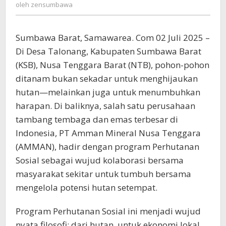
zensumbawa
oleh
zensumbawa
AMMAN
dan
Masyarakat
Sumbawa Barat, Samawarea. Com 02 Juli 2025 –
Desa
Talonang
Di Desa Talonang, Kabupaten Sumbawa Barat
(KSB), Nusa Tenggara Barat (NTB), pohon-pohon
ditanam bukan sekadar untuk menghijaukan
hutan—melainkan juga untuk menumbuhkan
harapan. Di baliknya, salah satu perusahaan
tambang tembaga dan emas terbesar di
Indonesia, PT Amman Mineral Nusa Tenggara
(AMMAN), hadir dengan program Perhutanan
Sosial sebagai wujud kolaborasi bersama
masyarakat sekitar untuk tumbuh bersama
mengelola potensi hutan setempat.
Program Perhutanan Sosial ini menjadi wujud
nyata filosofi: dari hutan, untuk ekonomi lokal