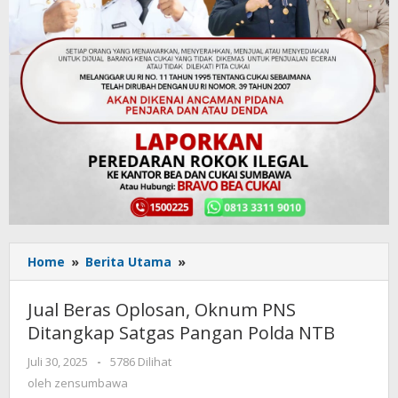
Home
»
Berita Utama
»
Jual
Beras
Oplosan,
Jual Beras Oplosan, Oknum PNS
Oknum
Ditangkap Satgas Pangan Polda NTB
PNS
Ditangkap
Juli 30, 2025
oleh
-
5786 Dilihat
Satgas
zensumbawa
oleh
zensumbawa
Pangan