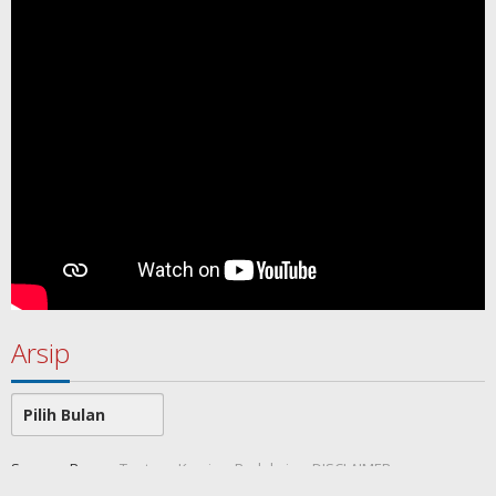
Arsip
Arsip
SamawaRea
Tentang Kami
Redaksi
DISCLAIMER
Indeks Berita