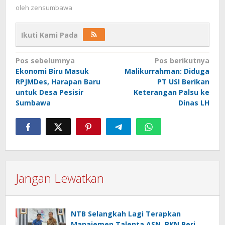
oleh
zensumbawa
Ikuti Kami Pada
Navigasi
Pos sebelumnya
Pos berikutnya
Ekonomi Biru Masuk
Malikurrahman: Diduga
pos
RPJMDes, Harapan Baru
PT USI Berikan
untuk Desa Pesisir
Keterangan Palsu ke
Sumbawa
Dinas LH
Jangan Lewatkan
NTB Selangkah Lagi Terapkan
Manajemen Talenta ASN, BKN Beri