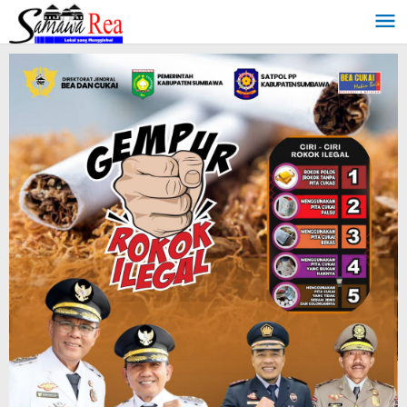
Lewati
ke
konten