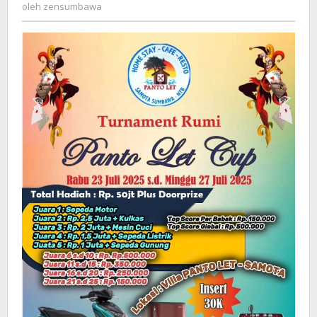
zensumbawa
oleh
zensumbawa
di
Samota
Berhadiah
Total
50
Juta