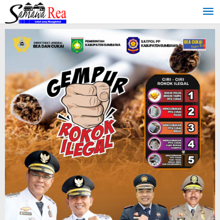
Lewati
ke
konten