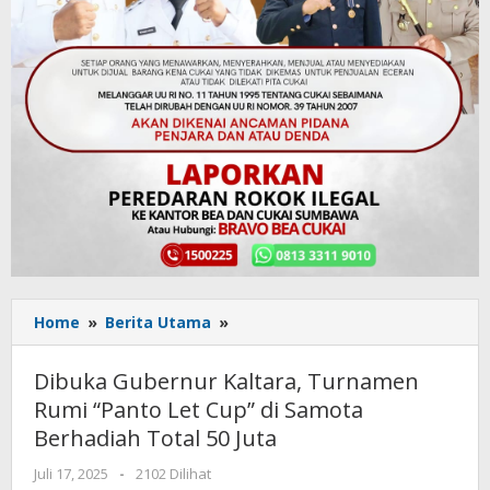
Home
»
Berita Utama
»
Dibuka
Gubernur
Kaltara,
Dibuka Gubernur Kaltara, Turnamen
Turnamen
Rumi “Panto Let Cup” di Samota
Rumi
Berhadiah Total 50 Juta
“Panto
Let
Juli 17, 2025
oleh
-
2102 Dilihat
Cup”