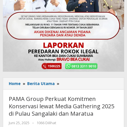
Home
»
Berita Utama
»
PAMA
Group
Perkuat
PAMA Group Perkuat Komitmen
Komitmen
Konservasi lewat Media Gathering 2025
Konservasi
di Pulau Sangalaki dan Maratua
lewat
Media
Juni 25, 2025
oleh
-
1066 Dilihat
Gathering