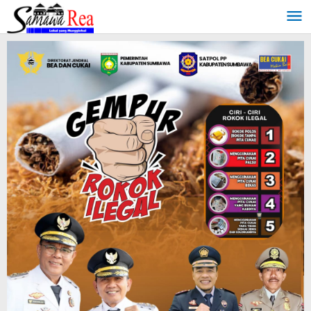
Lewati
ke
konten