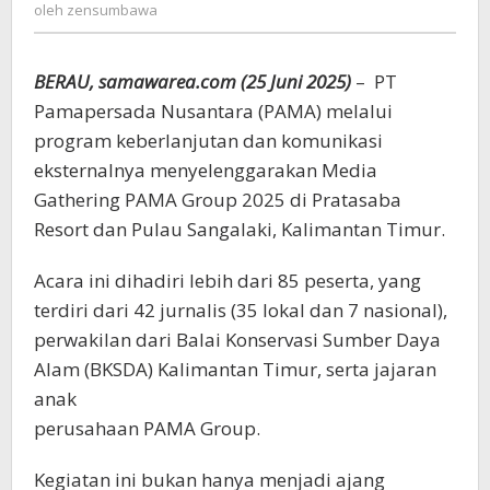
zensumbawa
oleh
zensumbawa
2025
di
Pulau
BERAU, samawarea.com (25 Juni 2025)
– PT
Sangalaki
dan
Pamapersada Nusantara (PAMA) melalui
Maratua
program keberlanjutan dan komunikasi
eksternalnya menyelenggarakan Media
Gathering PAMA Group 2025 di Pratasaba
Resort dan Pulau Sangalaki, Kalimantan Timur.
Acara ini dihadiri lebih dari 85 peserta, yang
terdiri dari 42 jurnalis (35 lokal dan 7 nasional),
perwakilan dari Balai Konservasi Sumber Daya
Alam (BKSDA) Kalimantan Timur, serta jajaran
anak
perusahaan PAMA Group.
Kegiatan ini bukan hanya menjadi ajang