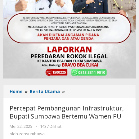
Home
»
Berita Utama
»
Percepat
Pembangunan
Infrastruktur,
Percepat Pembangunan Infrastruktur,
Bupati
Bupati Sumbawa Bertemu Wamen PU
Sumbawa
Bertemu
Mei 22, 2025
oleh
-
1437 Dilihat
Wamen
zensumbawa
oleh
zensumbawa
PU