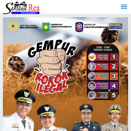
Lewati
ke
konten