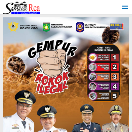
Lewati
ke
konten