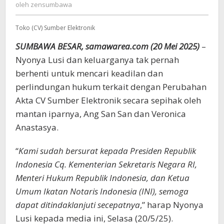
zensumbawa
oleh
zensumbawa
Lusy
Bersurat
Toko (CV) Sumber Elektronik
ke
Presiden,
SUMBAWA BESAR, samawarea.com (20 Mei 2025)
–
Menkum
Nyonya Lusi dan keluarganya tak pernah
dan
INI
berhenti untuk mencari keadilan dan
perlindungan hukum terkait dengan Perubahan
Akta CV Sumber Elektronik secara sepihak oleh
mantan iparnya, Ang San San dan Veronica
Anastasya.
“
Kami sudah bersurat kepada Presiden Republik
Indonesia Cq. Kementerian Sekretaris Negara RI,
Menteri Hukum Republik Indonesia, dan Ketua
Umum Ikatan Notaris Indonesia (INI), semoga
dapat ditindaklanjuti secepatnya
,” harap Nyonya
Lusi kepada media ini, Selasa (20/5/25).