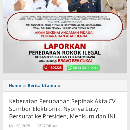
Home
»
Berita Utama
»
Keberatan
Perubahan
Sepihak
Keberatan Perubahan Sepihak Akta CV
Akta
Sumber Elektronik, Nyonya Lusy
CV
Bersurat ke Presiden, Menkum dan INI
Sumber
Elektronik,
Mei 20, 2025
oleh
-
1527 Dilihat
Nyonya