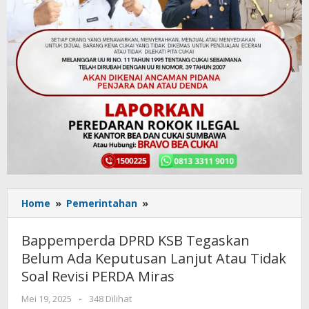
Home
»
Pemerintahan
»
Bappemperda
DPRD
KSB
Bappemperda DPRD KSB Tegaskan
Tegaskan
Belum Ada Keputusan Lanjut Atau Tidak
Belum
Soal Revisi PERDA Miras
Ada
Keputusan
Mei 19, 2025
oleh
-
348 Dilihat
Lanjut