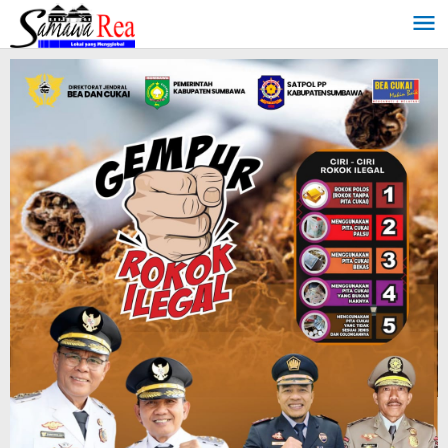
Lewati
ke
konten