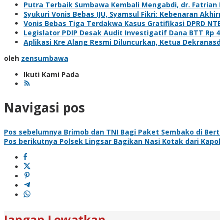
Putra Terbaik Sumbawa Kembali Mengabdi, dr. Fatrian
Syukuri Vonis Bebas IJU, Syamsul Fikri: Kebenaran Akhi
Vonis Bebas Tiga Terdakwa Kasus Gratifikasi DPRD NT
Legislator PDIP Desak Audit Investigatif Dana BTT Rp 
Aplikasi Kre Alang Resmi Diluncurkan, Ketua Dekrana
oleh
zensumbawa
Ikuti Kami Pada
Navigasi pos
Pos sebelumnya
Brimob dan TNI Bagi Paket Sembako di Ber
Pos berikutnya
Polsek Lingsar Bagikan Nasi Kotak dari Kapo
Jangan Lewatkan