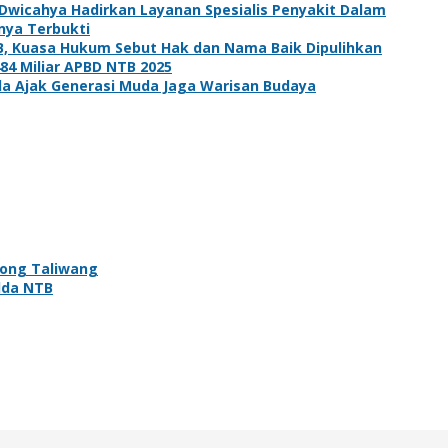
 Dwicahya Hadirkan Layanan Spesialis Penyakit Dalam
rnya Terbukti
B, Kuasa Hukum Sebut Hak dan Nama Baik Dipulihkan
484 Miliar APBD NTB 2025
sda Ajak Generasi Muda Jaga Warisan Budaya
tong Taliwang
lda NTB