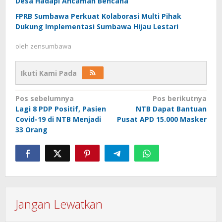
Desa Hadapi Ancaman Bencana
FPRB Sumbawa Perkuat Kolaborasi Multi Pihak
Dukung Implementasi Sumbawa Hijau Lestari
oleh
zensumbawa
Ikuti Kami Pada
Navigasi
Pos sebelumnya
Pos berikutnya
Lagi 8 PDP Positif, Pasien
NTB Dapat Bantuan
pos
Covid-19 di NTB Menjadi
Pusat APD 15.000 Masker
33 Orang
Jangan Lewatkan