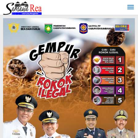
Lewati
ke
konten