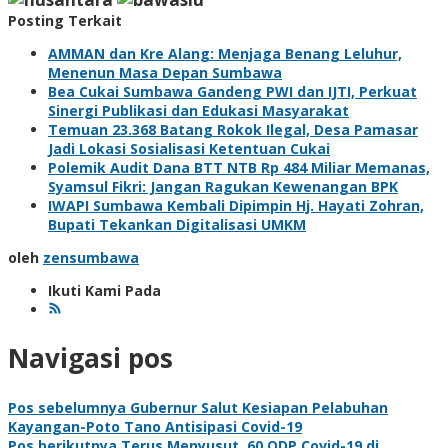
Posting Terkait
AMMAN dan Kre Alang: Menjaga Benang Leluhur,
Menenun Masa Depan Sumbawa
Bea Cukai Sumbawa Gandeng PWI dan IJTI, Perkuat
Sinergi Publikasi dan Edukasi Masyarakat
Temuan 23.368 Batang Rokok Ilegal, Desa Pamasar
Jadi Lokasi Sosialisasi Ketentuan Cukai
Polemik Audit Dana BTT NTB Rp 484 Miliar Memanas,
Syamsul Fikri: Jangan Ragukan Kewenangan BPK
IWAPI Sumbawa Kembali Dipimpin Hj. Hayati Zohran,
Bupati Tekankan Digitalisasi UMKM
oleh
zensumbawa
Ikuti Kami Pada
Navigasi pos
Pos sebelumnya
Gubernur Salut Kesiapan Pelabuhan
Kayangan-Poto Tano Antisipasi Covid-19
Pos berikutnya
Terus Menyusut, 60 ODP Covid-19 di