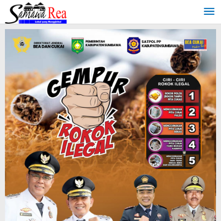
Lewati
ke
konten