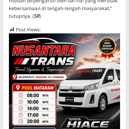
mudah terpengaruh oleh hal-hal yang merusak
kebersamaan di tengah-tengah masyarakat,”
tutupnya. (
SR
)
Post Views:
382