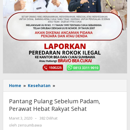
Home
»
Kesehatan
»
Pantang
Pulang
Sebelum
Pantang Pulang Sebelum Padam,
Padam,
Perawat Hebat Rakyat Sehat
Perawat
Hebat
Maret 3, 2020
oleh
-
382 Dilihat
Rakyat
zensumbawa
oleh
zensumbawa
Sehat