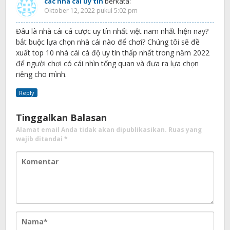
các nhà cái uy tín
berkata:
Oktober 12, 2022 pukul 5:02 pm
Đâu là nhà cái cá cược uy tín nhất việt nam nhất hiện nay?
bắt buộc lựa chọn nhà cái nào để chơi? Chúng tôi sẽ đề
xuất top 10 nhà cái cá độ uy tín thấp nhất trong năm 2022
để người chơi có cái nhìn tổng quan và đưa ra lựa chọn
riêng cho mình.
Reply
Tinggalkan Balasan
Alamat email Anda tidak akan dipublikasikan.
Ruas yang
wajib ditandai
*