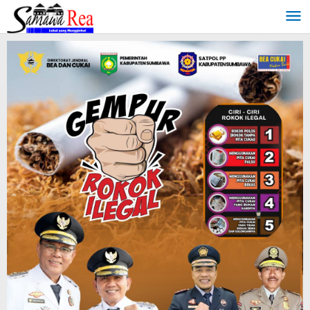
Lewati
ke
konten