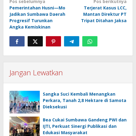
Navigasi
Pos sebelumnya
Pos berikutnya
Pemerintahan Husni—Mo
Terjerat Kasus LCC,
pos
Jadikan Sumbawa Daerah
Mantan Direktur PT
Progresif Turunkan
Tripat Ditahan Jaksa
Angka Kemiskinan
Jangan Lewatkan
Sangka Suci Kembali Menangkan
Perkara, Tanah 2,8 Hektare di Samota
Dieksekusi
Bea Cukai Sumbawa Gandeng PWI dan
IJTI, Perkuat Sinergi Publikasi dan
Edukasi Masyarakat