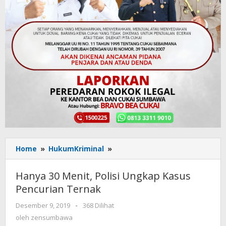
Home
»
HukumKriminal
»
Hanya
30
Menit,
Hanya 30 Menit, Polisi Ungkap Kasus
Polisi
Pencurian Ternak
Ungkap
Kasus
Desember 9, 2019
oleh
-
368 Dilihat
Pencurian
zensumbawa
oleh
zensumbawa
Ternak