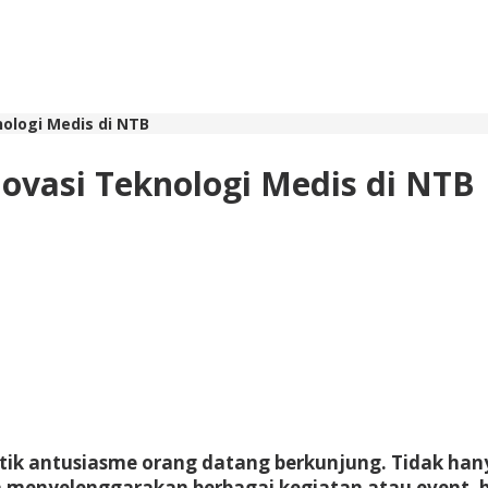
ologi Medis di NTB
ovasi Teknologi Medis di NTB
ntik antusiasme orang datang berkunjung. Tidak ha
a menyelenggarakan berbagai kegiatan atau event, b