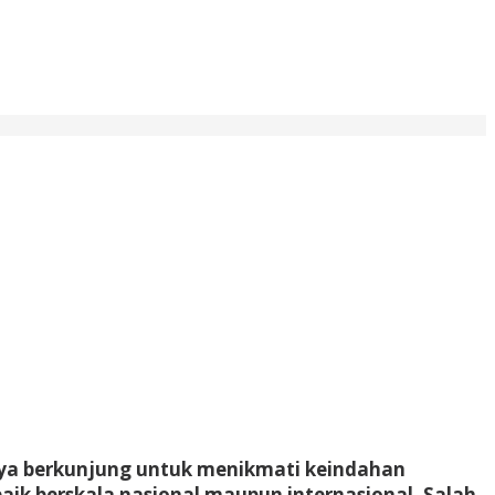
nya berkunjung untuk menikmati keindahan
aik berskala nasional maupun internasional. Salah