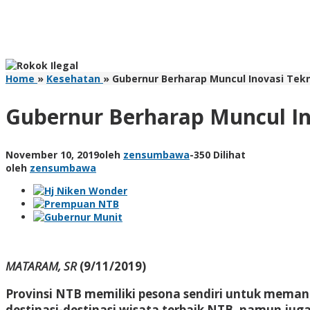
Home
»
Kesehatan
»
Gubernur Berharap Muncul Inovasi Tekn
Gubernur Berharap Muncul In
November 10, 2019
oleh
zensumbawa
-
350 Dilihat
oleh
zensumbawa
MATARAM, SR
(9/11/2019)
Provinsi NTB memiliki pesona sendiri untuk mema
destinasi-destinasi wisata terbaik NTB, namun jug