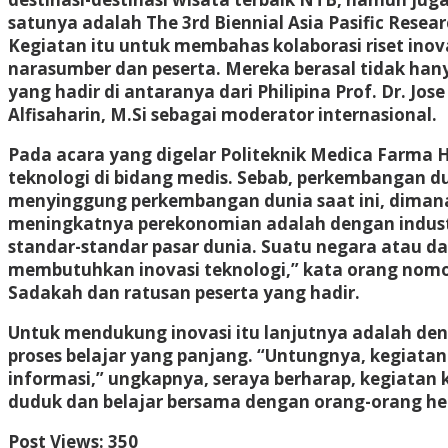
satunya adalah The 3rd Biennial Asia Pasific Rese
Kegiatan itu untuk membahas kolaborasi riset inov
narasumber dan peserta. Mereka berasal tidak hanya
yang hadir di antaranya dari Philipina Prof. Dr. Jos
Alfisaharin, M.Si sebagai moderator internasional.
Pada acara yang digelar Politeknik Medica Farma 
teknologi di bidang medis. Sebab, perkembangan d
menyinggung perkembangan dunia saat ini, dimana
meningkatnya perekonomian adalah dengan industria
standar-standar pasar dunia. Suatu negara atau d
membutuhkan inovasi teknologi,” kata orang nomor
Sadakah dan ratusan peserta yang hadir.
Untuk mendukung inovasi itu lanjutnya adalah den
proses belajar yang panjang. “Untungnya, kegiata
informasi,” ungkapnya, seraya berharap, kegiata
duduk dan belajar bersama dengan orang-orang heb
Post Views:
350