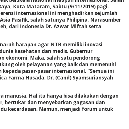
Raya, Kota Mataram, Sabtu (9/11/2019) pagi.
ferensi internasional ini menghadirkan sejumlah
sia Pasifik, salah satunya Philipina. Narasumber
lleh, dari Indonesia Dr. Azwar Miftah serta
enaruh harapan agar NTB memiliki inovasi
 dunia kesehatan dan medis. Gubernur
an ekonomi. Maka, salah satu pendorong
didukung oleh pelayanan yang baik dan memenuhi
kepada pasar-pasar internasional. “Semua ini
dica Farma Husada, Dr. (Cand) Syamsuriansyah
a manusia. Hal itu hanya bisa dilakukan dengan
jar, bertukar dan menyebarkan gagasan dan
gadu kecerdasan. Namun, menjadi forum untuk