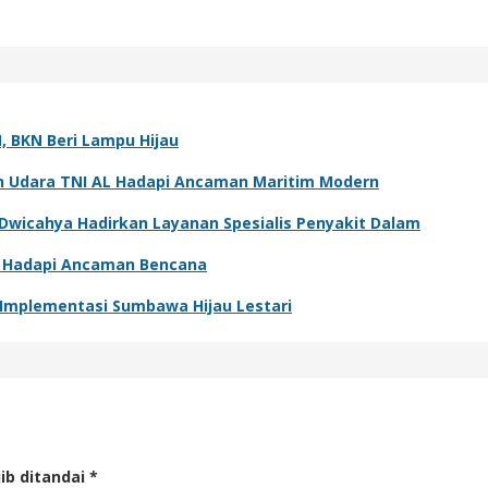
 BKN Beri Lampu Hijau
 Udara TNI AL Hadapi Ancaman Maritim Modern
 Dwicahya Hadirkan Layanan Spesialis Penyakit Dalam
a Hadapi Ancaman Bencana
 Implementasi Sumbawa Hijau Lestari
ib ditandai
*