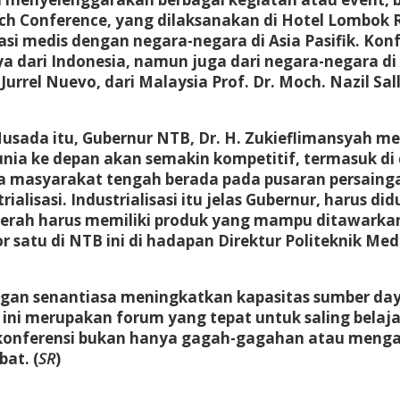
arch Conference, yang dilaksanakan di Hotel Lombok 
asi medis dengan negara-negara di Asia Pasifik. Kon
 dari Indonesia, namun juga dari negara-negara di A
e Jurrel Nuevo, dari Malaysia Prof. Dr. Moch. Nazil Sa
Husada itu, Gubernur NTB, Dr. H. Zukieflimansyah m
unia ke depan akan semakin kompetitif, termasuk di
 masyarakat tengah berada pada pusaran persaing
lisasi. Industrialisasi itu jelas Gubernur, harus 
aerah harus memiliki produk yang mampu ditawarkan 
 satu di NTB ini di hadapan Direktur Politeknik Me
gan senantiasa meningkatkan kapasitas sumber day
n ini merupakan forum yang tepat untuk saling bela
n konferensi bukan hanya gagah-gagahan atau men
at. (
SR
)