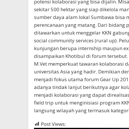
potensi kolaborasi yang bisa dijalin. Mis
sekitar 500 hektar yang siap dikelola man
sumber daya alam lokal Sumbawa bisa me
perencanaan yang matang. Dari bidang
ditawarkan untuk menggelar KKN gabunga
social community services (rural up). P
kunjungan berupa internship maupun exc
disampaikan Khotibul di forum tersebut.
M.Vet memperkuat tawaran kolaborasi d
universitas Asia yang hadir. Demikian 
menjadi fokus utama forum Gear Up 2019
adanya tindak lanjut berikutnya agar ko
menjadi kolaborasi yang dapat direalisa
field trip untuk menginisiasi program K
langsung wilayah yang termasuk kategori 
Post Views:
336