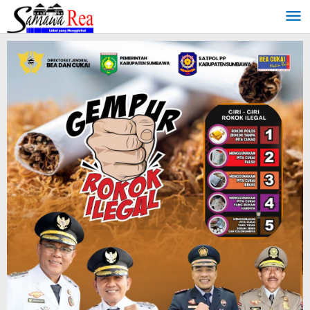
Lewati
ke
konten