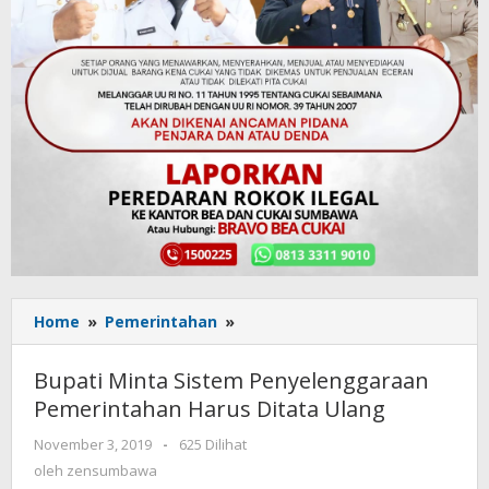
Home
»
Pemerintahan
»
Bupati
Minta
Sistem
Bupati Minta Sistem Penyelenggaraan
Penyelenggaraan
Pemerintahan Harus Ditata Ulang
Pemerintahan
Harus
November 3, 2019
oleh
-
625 Dilihat
Ditata
zensumbawa
oleh
zensumbawa
Ulang