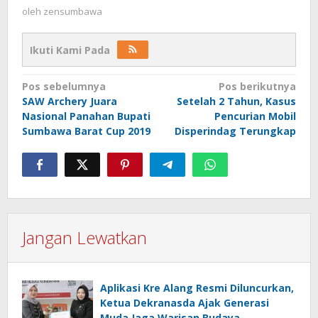
oleh
zensumbawa
Ikuti Kami Pada
Navigasi
Pos sebelumnya
Pos berikutnya
SAW Archery Juara
Setelah 2 Tahun, Kasus
pos
Nasional Panahan Bupati
Pencurian Mobil
Sumbawa Barat Cup 2019
Disperindag Terungkap
Jangan Lewatkan
Aplikasi Kre Alang Resmi Diluncurkan,
Ketua Dekranasda Ajak Generasi
Muda Jaga Warisan Budaya