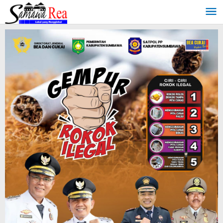
Lewati
ke
konten