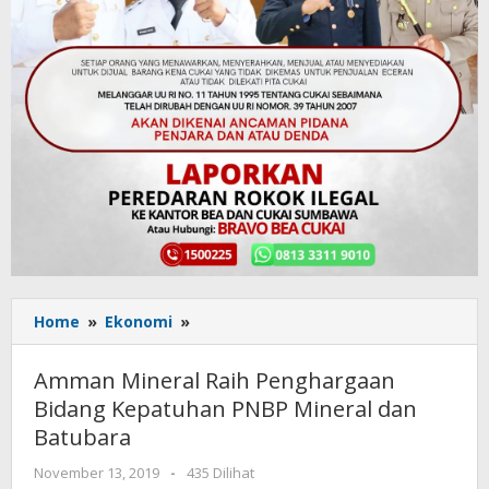
Home
»
Ekonomi
»
Amman
Mineral
Raih
Amman Mineral Raih Penghargaan
Penghargaan
Bidang Kepatuhan PNBP Mineral dan
Bidang
Batubara
Kepatuhan
PNBP
November 13, 2019
oleh
-
435 Dilihat
Mineral