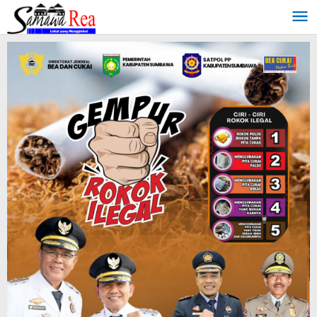
Lewati
ke
konten