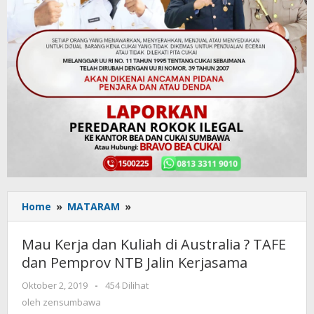
Home
»
MATARAM
»
Mau
Kerja
dan
Mau Kerja dan Kuliah di Australia ? TAFE
Kuliah
dan Pemprov NTB Jalin Kerjasama
di
Australia
Oktober 2, 2019
oleh
-
454 Dilihat
?
zensumbawa
oleh
zensumbawa
TAFE