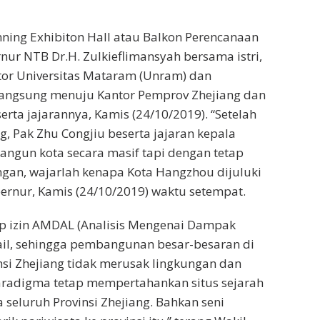
ning Exhibiton Hall atau Balkon Perencanaan
nur NTB Dr.H. Zulkieflimansyah bersama istri,
ktor Universitas Mataram (Unram) dan
 langsung menuju Kantor Pemprov Zhejiang dan
rta jajarannya, Kamis (24/10/2019). “Setelah
, Pak Zhu Congjiu beserta jajaran kepala
gun kota secara masif tapi dengan tetap
ngan, wajarlah kenapa Kota Hangzhou dijuluki
ernur, Kamis (24/10/2019) waktu setempat.
 izin AMDAL (Analisis Mengenai Dampak
tail, sehingga pembangunan besar-besaran di
nsi Zhejiang tidak merusak lingkungan dan
aradigma tetap mempertahankan situs sejarah
seluruh Provinsi Zhejiang. Bahkan seni