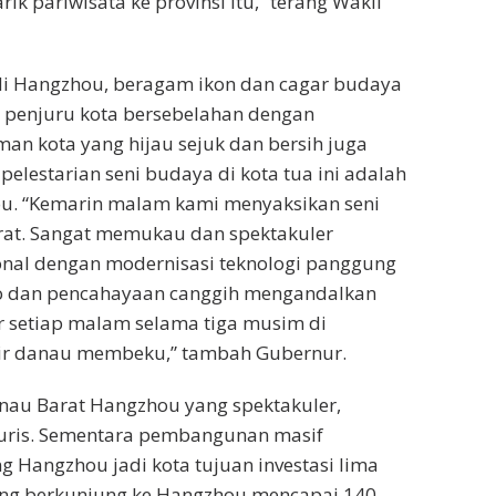
k pariwisata ke provinsi itu,” terang Wakil
di Hangzhou, beragam ikon dan cagar budaya
p penjuru kota bersebelahan dengan
 kota yang hijau sejuk dan bersih juga
elestarian seni budaya di kota tua ini adalah
ou. “Kemarin malam kami menyaksikan seni
arat. Sangat memukau dan spektakuler
onal dengan modernisasi teknologi panggung
deo dan pencahayaan canggih mengandalkan
lar setiap malam selama tiga musim di
 air danau membeku,” tambah Gubernur.
Danau Barat Hangzhou yang spektakuler,
 turis. Sementara pembangunan masif
g Hangzhou jadi kota tujuan investasi lima
 yang berkunjung ke Hangzhou mencapai 140