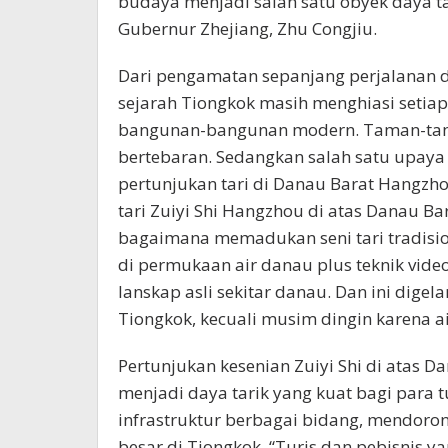
budaya menjadi salah satu obyek daya tari
Gubernur Zhejiang, Zhu Congjiu.
Dari pengamatan sepanjang perjalanan 
sejarah Tiongkok masih menghiasi setia
bangunan-bangunan modern. Taman-taman
bertebaran. Sedangkan salah satu upaya p
pertunjukan tari di Danau Barat Hangzh
tari Zuiyi Shi Hangzhou di atas Danau B
bagaimana memadukan seni tari tradisi
di permukaan air danau plus teknik vi
lanskap asli sekitar danau. Dan ini dige
Tiongkok, kecuali musim dingin karena
Pertunjukan kesenian Zuiyi Shi di atas 
menjadi daya tarik yang kuat bagi para
infrastruktur berbagai bidang, mendoron
besar di Tiongkok. “Turis dan pebisnis