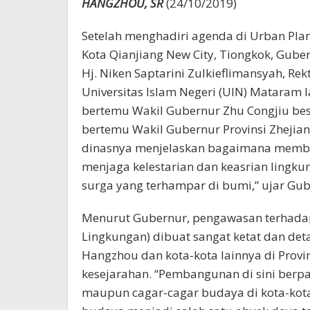
HANGZHOU, SR
(24/10/2019)
Setelah menghadiri agenda di Urban Plan
Kota Qianjiang New City, Tiongkok, Guber
Hj. Niken Saptarini Zulkieflimansyah, Re
Universitas Islam Negeri (UIN) Mataram
bertemu Wakil Gubernur Zhu Congjiu bese
bertemu Wakil Gubernur Provinsi Zhejiang
dinasnya menjelaskan bagaimana memban
menjaga kelestarian dan keasrian lingku
surga yang terhampar di bumi,” ujar Gub
Menurut Gubernur, pengawasan terhadap
Lingkungan) dibuat sangat ketat dan de
Hangzhou dan kota-kota lainnya di Provi
kesejarahan. “Pembangunan di sini berp
maupun cagar-cagar budaya di kota-kota 