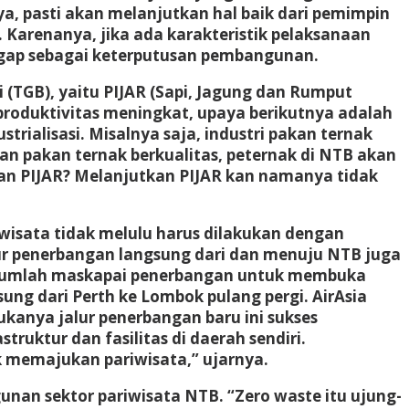
, pasti akan melanjutkan hal baik dari pemimpin
arenanya, jika ada karakteristik pelaksanaan
nggap sebagai keterputusan pembangunan.
(TGB), yaitu PIJAR (Sapi, Jagung dan Rumput
 produktivitas meningkat, upaya berikutnya adalah
rialisasi. Misalnya saja, industri pakan ternak
n pakan ternak berkualitas, peternak di NTB akan
tkan PIJAR? Melanjutkan PIJAR kan namanya tidak
isata tidak melulu harus dilakukan dengan
 penerbangan langsung dari dan menuju NTB juga
sejumlah maskapai penerbangan untuk membuka
ng dari Perth ke Lombok pulang pergi. AirAsia
kanya jalur penerbangan baru ini sukses
ruktur dan fasilitas di daerah sendiri.
 memajukan pariwisata,” ujarnya.
nan sektor pariwisata NTB. “Zero waste itu ujung-