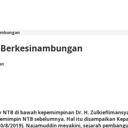
nambungan
 Berkesinambungan
hat
 NTB di bawah kepemimpinan Dr. H. Zulkieflimansya
a pemimpin NTB sebelumnya. Hal itu disampaikan Kep
30/8/2019). Najamuddin meyakini, sejarah pembang