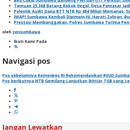
Bea Cukai Sumbawa Gandeng PWI dan IJTI, Perkuat Sine
Temuan 23.368 Batang Rokok Ilegal, Desa Pamasar Jadi 
Polemik Audit Dana BTT NTB Rp 484 Miliar Memanas, S
IWAPI Sumbawa Kembali Dipimpin Hj. Hayati Zohran, Bu
Prestasi Membanggakan, Polres Sumbawa Terima Pengh
oleh
zensumbawa
Ikuti Kami Pada
Navigasi pos
Pos sebelumnya
Kemenkes RI Rekomendasikan RSUD Sumba
Pos berikutnya
NTB Gemilang Lanjutkan Ikhtiar TGB yang Le
Jangan Lewatkan