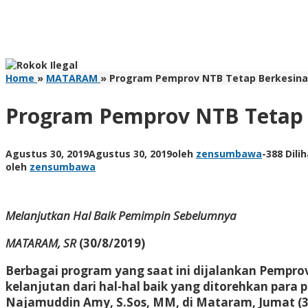
Home
»
MATARAM
»
Program Pemprov NTB Tetap Berkesi
Program Pemprov NTB Tetap
Agustus 30, 2019
Agustus 30, 2019
oleh
zensumbawa
-
388 Dili
oleh
zensumbawa
Melanjutkan Hal Baik Pemimpin Sebelumnya
MATARAM, SR
(30/8/2019)
Berbagai program yang saat ini dijalankan Pemprov
kelanjutan dari hal-hal baik yang ditorehkan par
Najamuddin Amy, S.Sos, MM, di Mataram, Jumat (