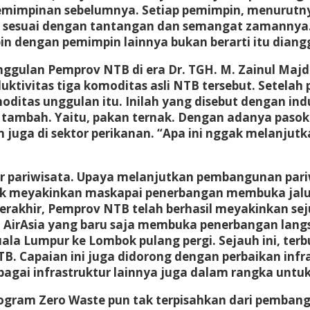
mimpinan sebelumnya. Setiap pemimpin, menurutnya
 sesuai dengan tantangan dan semangat zamannya. K
in dengan pemimpin lainnya bukan berarti itu dia
ulan Pemprov NTB di era Dr. TGH. M. Zainul Majdi 
uktivitas tiga komoditas asli NTB tersebut. Setelah
tas unggulan itu. Inilah yang disebut dengan indust
tambah. Yaitu, pakan ternak. Dengan adanya pasoka
n juga di sektor perikanan. “Apa ini nggak melanju
r pariwisata. Upaya melanjutkan pembangunan pariw
k meyakinkan maskapai penerbangan membuka jalur
terakhir, Pemprov NTB telah berhasil meyakinkan 
AirAsia yang baru saja membuka penerbangan langsu
a Lumpur ke Lombok pulang pergi. Sejauh ini, terbu
Capaian ini juga didorong dengan perbaikan infrast
gai infrastruktur lainnya juga dalam rangka untuk
gram Zero Waste pun tak terpisahkan dari pembangu