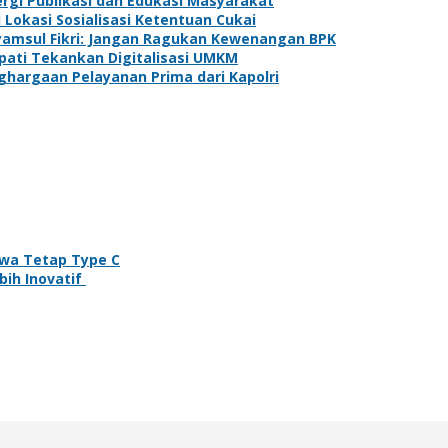
rgi Publikasi dan Edukasi Masyarakat
Lokasi Sosialisasi Ketentuan Cukai
yamsul Fikri: Jangan Ragukan Kewenangan BPK
pati Tekankan Digitalisasi UMKM
argaan Pelayanan Prima dari Kapolri
wa Tetap Type C
bih Inovatif