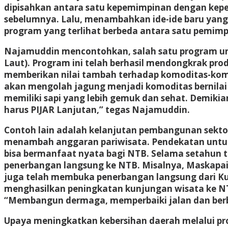
dipisahkan antara satu kepemimpinan dengan kepe
sebelumnya. Lalu, menambahkan ide-ide baru yang
program yang terlihat berbeda antara satu pemimp
Najamuddin mencontohkan, salah satu program ungg
Laut). Program ini telah berhasil mendongkrak prod
memberikan nilai tambah terhadap komoditas-komodi
akan mengolah jagung menjadi komoditas bernilai 
memiliki sapi yang lebih gemuk dan sehat. Demikia
harus PIJAR Lanjutan,” tegas Najamuddin.
Contoh lain adalah kelanjutan pembangunan sekto
menambah anggaran pariwisata. Pendekatan untu
bisa bermanfaat nyata bagi NTB. Selama setahun 
penerbangan langsung ke NTB. Misalnya, Maskapai 
juga telah membuka penerbangan langsung dari Kual
menghasilkan peningkatan kunjungan wisata ke NTB. 
“Membangun dermaga, memperbaiki jalan dan berba
Upaya meningkatkan kebersihan daerah melalui pro