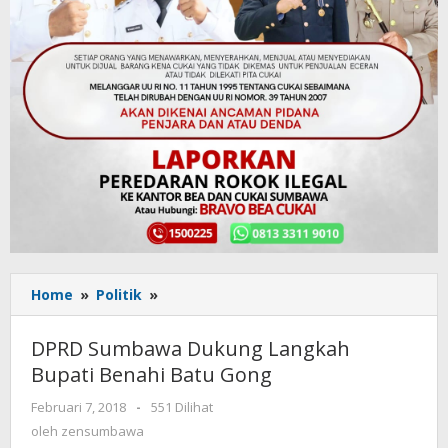
Home
»
Politik
»
DPRD
Sumbawa
Dukung
DPRD Sumbawa Dukung Langkah
Langkah
Bupati Benahi Batu Gong
Bupati
Benahi
Februari 7, 2018
oleh
-
551 Dilihat
Batu
zensumbawa
oleh
zensumbawa
Gong