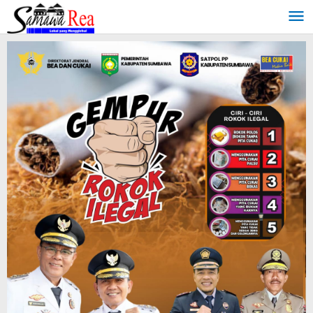
Lewati
ke
konten