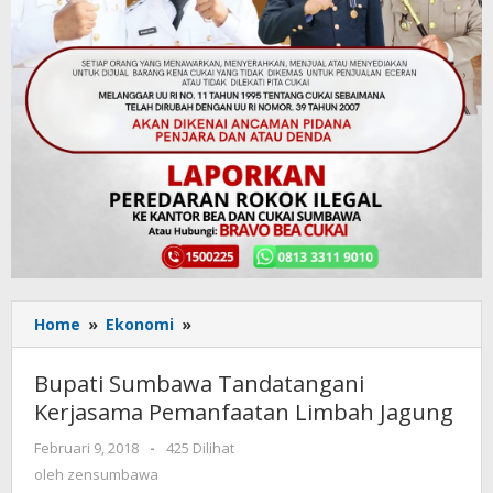
Home
»
Ekonomi
»
Bupati
Sumbawa
Tandatangani
Bupati Sumbawa Tandatangani
Kerjasama
Kerjasama Pemanfaatan Limbah Jagung
Pemanfaatan
Limbah
Februari 9, 2018
oleh
-
425 Dilihat
Jagung
zensumbawa
oleh
zensumbawa