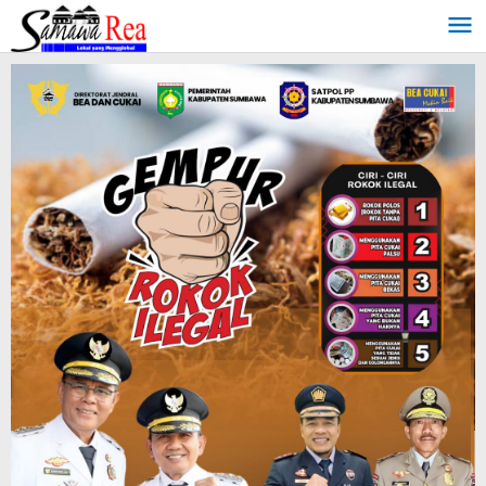
Lewati
ke
konten