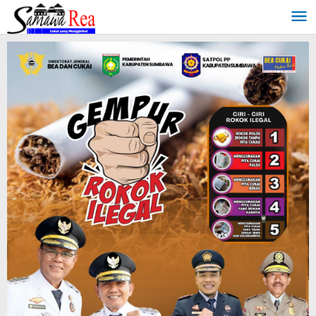
Lewati
ke
konten