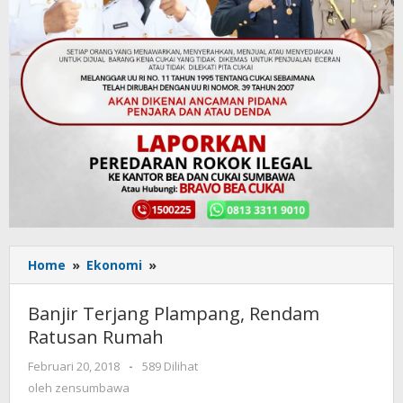
Home
»
Ekonomi
»
Banjir
Terjang
Plampang,
Banjir Terjang Plampang, Rendam
Rendam
Ratusan Rumah
Ratusan
Rumah
Februari 20, 2018
oleh
-
589 Dilihat
zensumbawa
oleh
zensumbawa