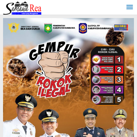
Lewati
ke
konten