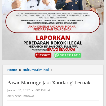
Home
»
HukumKriminal
»
Pasar
Maronge
Jadi
Pasar Maronge Jadi ‘Kandang’ Ternak
‘Kandang’
Ternak
Januari 11, 2017
oleh
-
401 Dilihat
zensumbawa
oleh
zensumbawa