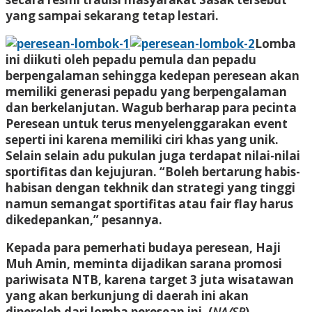
yang sampai sekarang tetap lestari.
Lomba
ini diikuti oleh pepadu pemula dan pepadu
berpengalaman sehingga kedepan peresean akan
memiliki generasi pepadu yang berpengalaman
dan berkelanjutan. Wagub berharap para pecinta
Peresean untuk terus menyelenggarakan event
seperti ini karena memiliki ciri khas yang unik.
Selain selain adu pukulan juga terdapat nilai-nilai
sportifitas dan kejujuran. “Boleh bertarung habis-
habisan dengan tekhnik dan strategi yang tinggi
namun semangat sportifitas atau fair flay harus
dikedepankan,” pesannya.
Kepada para pemerhati budaya peresean, Haji
Muh Amin, meminta dijadikan sarana promosi
pariwisata NTB, karena target 3 juta wisatawan
yang akan berkunjung di daerah ini akan
diperoleh dari lomba peresean ini. (
NA/SR
)