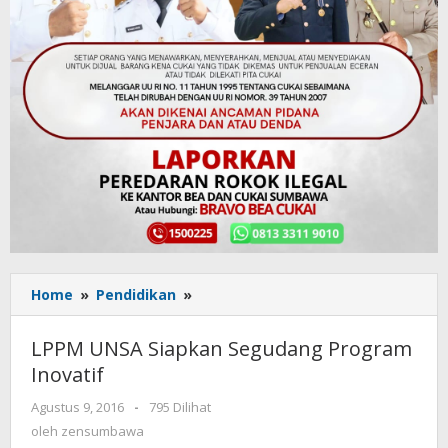
Home
»
Pendidikan
»
LPPM
UNSA
Siapkan
LPPM UNSA Siapkan Segudang Program
Segudang
Inovatif
Program
Inovatif
Agustus 9, 2016
oleh
-
795 Dilihat
zensumbawa
oleh
zensumbawa