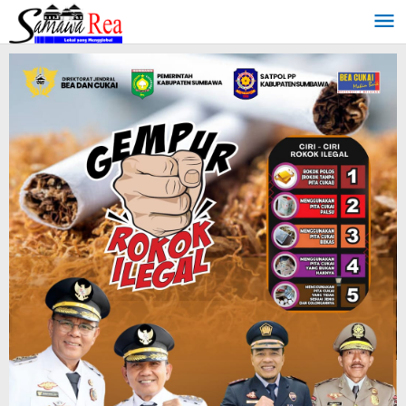
Lewati
ke
konten