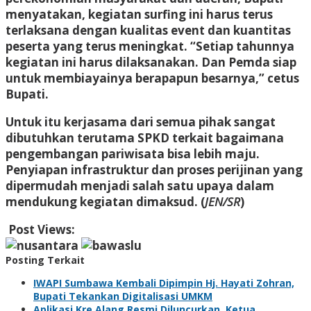
menyatakan, kegiatan surfing ini harus terus
terlaksana dengan kualitas event dan kuantitas
peserta yang terus meningkat. “Setiap tahunnya
kegiatan ini harus dilaksanakan. Dan Pemda siap
untuk membiayainya berapapun besarnya,” cetus
Bupati.
Untuk itu kerjasama dari semua pihak sangat
dibutuhkan terutama SPKD terkait bagaimana
pengembangan pariwisata bisa lebih maju.
Penyiapan infrastruktur dan proses perijinan yang
dipermudah menjadi salah satu upaya dalam
mendukung kegiatan dimaksud. (
JEN/SR
)
Post Views:
501
Posting Terkait
IWAPI Sumbawa Kembali Dipimpin Hj. Hayati Zohran,
Bupati Tekankan Digitalisasi UMKM
Aplikasi Kre Alang Resmi Diluncurkan, Ketua