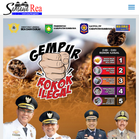
Lewati
ke
konten