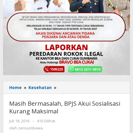
Home
»
Kesehatan
»
Masih
Bermasalah,
BPJS
Masih Bermasalah, BPJS Akui Sosialisasi
Akui
Kurang Maksimal
Sosialisasi
Kurang
Juli 18, 2016
oleh
-
410 Dilihat
Maksimal
zensumbawa
oleh
zensumbawa