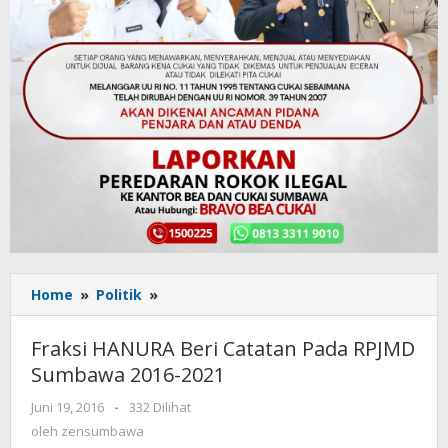
Home
»
Politik
»
Fraksi
HANURA
Beri
Fraksi HANURA Beri Catatan Pada RPJMD
Catatan
Sumbawa 2016-2021
Pada
RPJMD
Juni 19, 2016
oleh
-
332 Dilihat
Sumbawa
zensumbawa
oleh
zensumbawa
2016-