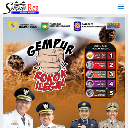
Lewati
ke
konten