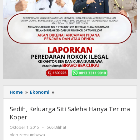
Home
»
Ekonomi
»
Sedih,
Keluarga
Siti
Sedih, Keluarga Siti Saleha Hanya Terima
Saleha
Koper
Hanya
Terima
Oktober 1, 2015
oleh
-
566 Dilihat
Koper
zensumbawa
oleh
zensumbawa