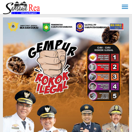
Lewati
ke
konten