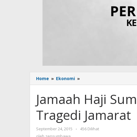
Home
»
Ekonomi
»
Jamaah
Haji
Sumbawa
Jamaah Haji Sum
Selamat
dari
Tragedi Jamarat
Tragedi
Jamarat
September 24, 2015
oleh
-
456 Dilihat
zensumbawa
oleh
zensumbawa