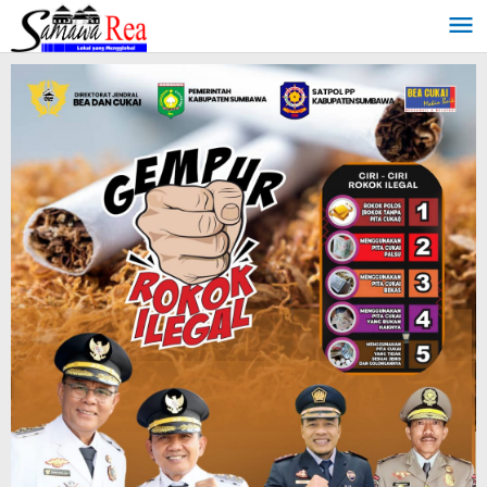
Lewati
ke
konten