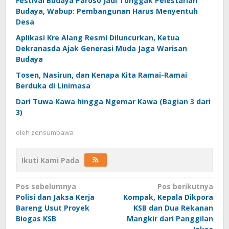
Festival Budaya Paroso Jadi Tonggak Pelestarian
Budaya, Wabup: Pembangunan Harus Menyentuh
Desa
Aplikasi Kre Alang Resmi Diluncurkan, Ketua
Dekranasda Ajak Generasi Muda Jaga Warisan
Budaya
Tosen, Nasirun, dan Kenapa Kita Ramai-Ramai
Berduka di Linimasa
Dari Tuwa Kawa hingga Ngemar Kawa (Bagian 3 dari
3)
oleh
zensumbawa
Ikuti Kami Pada
Navigasi
Pos sebelumnya
Pos berikutnya
Polisi dan Jaksa Kerja
Kompak, Kepala Dikpora
pos
Bareng Usut Proyek
KSB dan Dua Rekanan
Biogas KSB
Mangkir dari Panggilan