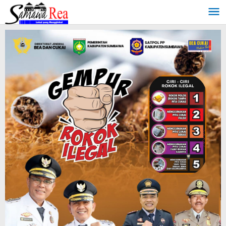
Lewati
ke
konten