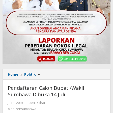
Home
»
Politik
»
Pendaftaran
Calon
Bupati/Wakil
Pendaftaran Calon Bupati/Wakil
Sumbawa
Sumbawa Dibuka 14 Juli
Dibuka
14
Juli 1, 2015
oleh
-
384 Dilihat
Juli
zensumbawa
oleh
zensumbawa