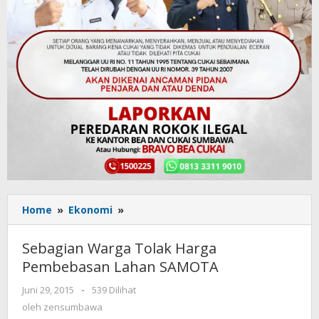
Home
»
Ekonomi
»
Sebagian
Warga
Tolak
Sebagian Warga Tolak Harga
Harga
Pembebasan Lahan SAMOTA
Pembebasan
Lahan
Juni 29, 2015
oleh
-
539 Dilihat
SAMOTA
zensumbawa
oleh
zensumbawa