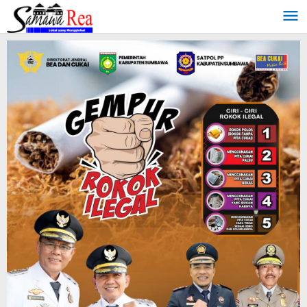
Lewati
ke
konten